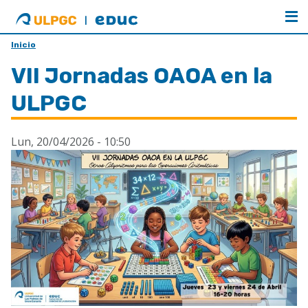
ULPGC
Facultad
de
Ciencias
Inicio
de
VII Jornadas OAOA en la
la
Educación
ULPGC
Lun, 20/04/2026 - 10:50